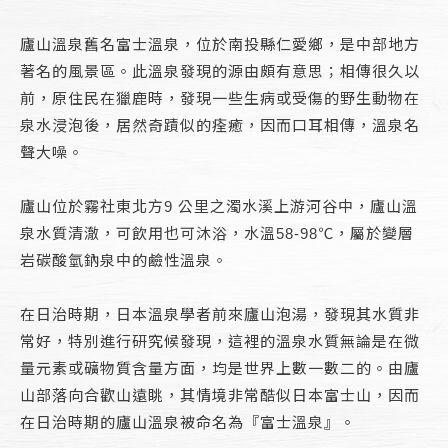
廬山溫泉舊名富士溫泉，位於南投縣仁愛鄉，是中部地方
著名的風景區。此溫泉發現的源由頗有意思；相傳很久以
前，原住民在獵鹿時，發現一些生病或受傷的野生動物在
泉水浸泡後，居然奇蹟似的痊癒，因而口耳相傳，溫泉名
聲大噪。
廬山位於霧社東北方9 公里之濁水溪上游河谷中，廬山溫
泉水質清澈，可飲用也可沐浴，水溫58-98℃，屬於變層
岩碳酸氫鈉泉中的鹼性溫泉。
在日治時期，日本溫泉學者前來廬山泡湯，發現其水質非
常好，特別進行研究候發現，這裡的溫泉水質無論是在微
量元素或礦物質含量方面，均是世界上數一數二的。由廬
山部落向合歡山遠眺，其情境非常酷似日本富士山，因而
在日治時期的廬山溫泉被命名為『富士溫泉』。