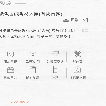
四人房
綠色景觀香杉木屋(有烤肉區)
坪數 :15坪
獨棟綠色景觀香杉木屋 (4人房) 客房面積 15坪 ，共二
大床，每棟木屋皆面山景第一排，景觀極佳。
液晶電視
免費WIFI
冷暖氣空調
烤肉區
景觀露台
簡易廚房
冰箱
冷熱飲水機
view more