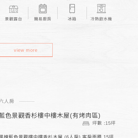
景觀露台
簡易廚房
冰箱
冷熱飲水機
view more
六人房
藍色景觀香杉樓中樓木屋(有烤肉區)
坪數 :15坪
獨棟藍色景觀樓中樓香杉木屋 (6人房) 客房面積 15坪