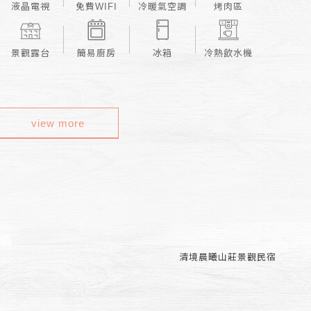
液晶電視
免費WIFI
冷暖氣空調
烤肉區
景觀露台
簡易廚房
冰箱
冷熱飲水機
view more
清境晨曦山莊景觀民宿