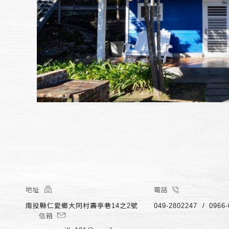
地址
電話
南投縣仁愛鄉大同村壽亭巷14之2號
049-2802247
0966
信箱